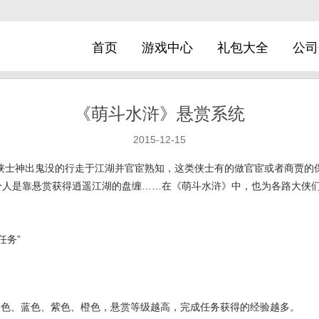
首页
游戏中心
礼包大全
公司
《萌斗水浒》悬赏系统
2015-12-15
侠士神出鬼没的行走于江湖并官宦熟知，这类侠士有的做官宦或者商贾的
分人是靠悬赏获得逍遥江湖的盘缠……在《萌斗水浒》中，也为各路大侠
任务”
绿色、蓝色、紫色、橙色，悬赏等级越高，完成任务获得的经验越多。