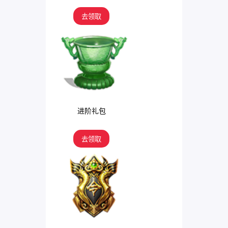
去领取
进阶礼包
去领取