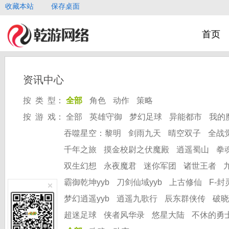
收藏本站
保存桌面
首页
资讯中心
按 类 型：
全部
角色
动作
策略
按 游 戏：
全部
英雄守御
梦幻足球
异能都市
我的
吞噬星空：黎明
剑雨九天
晴空双子
全战
千年之旅
摸金校尉之伏魔殿
逍遥蜀山
拳
双生幻想
永夜魔君
迷你军团
诸世王者
霸御乾坤yyb
刀剑仙域yyb
上古修仙
F-封
梦幻逍遥yyb
逍遥九歌行
辰东群侠传
破晓
超迷足球
侠者风华录
悠星大陆
不休的勇