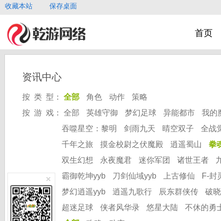
收藏本站
保存桌面
首页
资讯中心
按 类 型：
全部
角色
动作
策略
按 游 戏：
全部
英雄守御
梦幻足球
异能都市
我的
吞噬星空：黎明
剑雨九天
晴空双子
全战
千年之旅
摸金校尉之伏魔殿
逍遥蜀山
拳
双生幻想
永夜魔君
迷你军团
诸世王者
霸御乾坤yyb
刀剑仙域yyb
上古修仙
F-封
梦幻逍遥yyb
逍遥九歌行
辰东群侠传
破晓
超迷足球
侠者风华录
悠星大陆
不休的勇