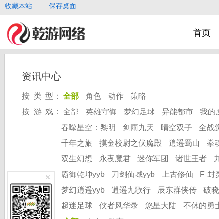
收藏本站
保存桌面
首页
资讯中心
按 类 型：
全部
角色
动作
策略
按 游 戏：
全部
英雄守御
梦幻足球
异能都市
我的
吞噬星空：黎明
剑雨九天
晴空双子
全战
千年之旅
摸金校尉之伏魔殿
逍遥蜀山
拳
双生幻想
永夜魔君
迷你军团
诸世王者
霸御乾坤yyb
刀剑仙域yyb
上古修仙
F-封
梦幻逍遥yyb
逍遥九歌行
辰东群侠传
破晓
超迷足球
侠者风华录
悠星大陆
不休的勇