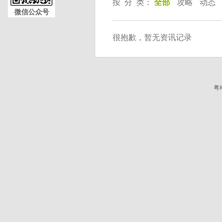
按 分 类：
全部
攻略
动态
微信公众号
很抱歉，暂无资讯记录
粤I