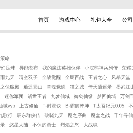
首页
游戏中心
礼包大全
公司
策略
梦幻足球
异能都市
我的魔法英雄伙伴
小浣熊神兵列传
荣耀
剑雨九天
晴空双子
全战觉醒
全民百战
王者之心
风暴天堂
尉之伏魔殿
逍遥蜀山
拳魂觉醒
猫之城
倚天逍遥录
墨武江
君
迷你军团
诸世王者
九梦仙域
御剑仙缘
梦回仙域
万剑至
仙域yyb
上古修仙
F-封灵诀
B-霸御乾坤
T太吾纪元0.05
九歌行
辰东群侠传
破晓九天
魔之序曲
魔盒之战
千年寻仙
华录
悠星大陆
不休的勇士
烈焰之怒
大战魂