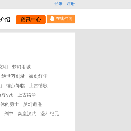
登录
注册
介绍
资讯中心
文明
梦幻甬城
绝世万剑录
御剑红尘
山
锚点降临
上古情歌
尊yyb
上古纷争
不休的勇士
梦幻逍遥
剑中
秦皇汉武
漫斗纪元