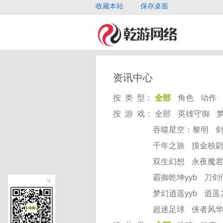
收藏本站
保存桌面
资讯中心
按 类 型：
全部
角色
动作
按 游 戏：
全部
英雄守御
吞噬星空：黎明
千年之旅
摸金校
双生幻想
永夜魔
霸御乾坤yyb
刀剑
梦幻逍遥yyb
逍遥
超迷足球
侠者风