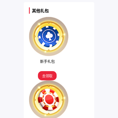
其他礼包
新手礼包
去领取