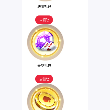
进阶礼包
去领取
豪华礼包
去领取