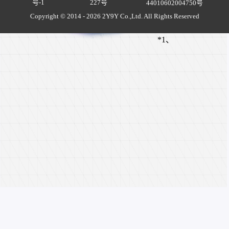
号-1
227号
资质
小家
4级攻
44010602004750号
丹*5
园币
击宝
Copyright © 2014 - 2026 2Y9Y Co.,Ltd. All Rights Reserved
袋*1
石
*1、