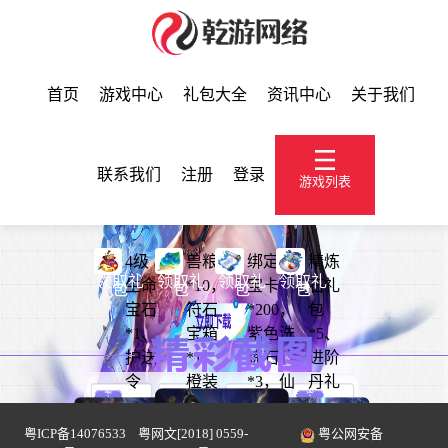
首页
游戏中心
礼包大全
资讯中心
关于我们
联系我们
注册
登录
游戏列表
4级
兽粮
绑定元
精炼
领取礼
领取礼
领取礼
领取礼
生命
*10，
宝卡
石礼
包
包
包
包
宝石
符石
*200，
包
*1、
宝箱
紫色洗
*5、
护送
*1，
炼石
进阶
令
橙装
*3，仙
丹礼
*5、
礼包
锁*5
包
战骑
*1，
*15、
粤ICP备14076533
粤网文[2018] 0559-
粤公网安备