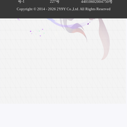
号-1
227号
44010602004750号
*1
1000*1
Copyright © 2014 - 2026 2Y9Y Co.,Ltd. All Rights Reserved