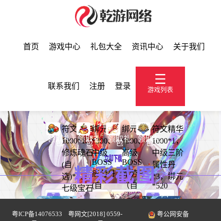
首页
游戏中心
礼包大全
资讯中心
关于我们
联系我们
注册
登录
游戏列表
符文精华
绑元
绑元
符文精华
领取礼
领取礼
领取礼
领取礼
1000*1、
*300、
*300、
1000*1，
包
包
包
包
修炼魂石
中级
高级
中级三阶
BOSS
BOSS
(自
属性丹
疲劳丹
疲劳丹
选)*2、
*3，绑元
(自
（自
*520
七级宝石
选)*3、
选）
礼盒*1
1万经
*3、符
粤ICP备14076533
粤网文[2018] 0559-
粤公网安备
验神兵
文精华