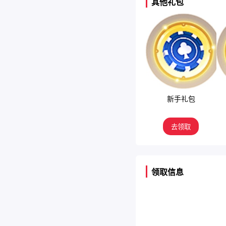
其他礼包
新手礼包
去领取
领取信息