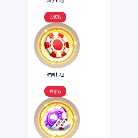
新手礼包
去领取
进阶礼包
去领取