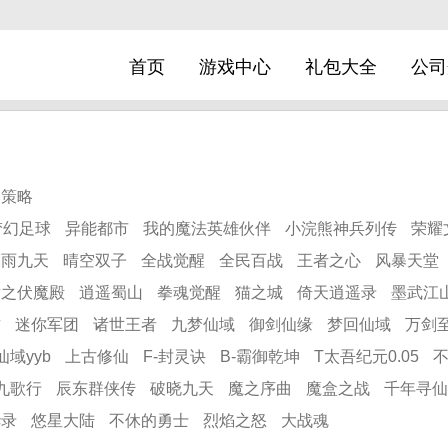
首页
游戏中心
礼包大全
公司
策略
梦幻足球
异能都市
我的魔法英雄伙伴
小浣熊神兵列传
荣耀
剑雨九天
晴空双子
全战觉醒
全民百战
王者之心
风暴天堂
尉之伏魔殿
逍遥蜀山
拳魂觉醒
猫之城
倚天逍遥录
墨武江
君
迷你军团
诸世王者
九梦仙域
御剑仙缘
梦回仙域
万剑至
仙域yyb
上古修仙
F-封灵诀
B-霸御乾坤
T太吾纪元0.05
九歌行
辰东群侠传
破晓九天
魔之序曲
魔盒之战
千年寻仙
华录
悠星大陆
不休的勇士
烈焰之怒
大战魂