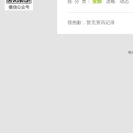
按 分 类：
全部
攻略
动态
微信公众号
很抱歉，暂无资讯记录
粤I