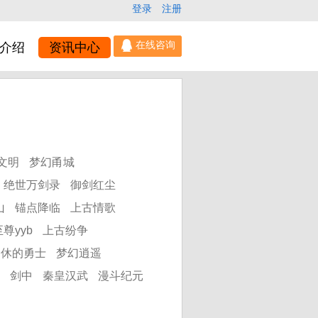
登录
注册
介绍
资讯中心
文明
梦幻甬城
绝世万剑录
御剑红尘
山
锚点降临
上古情歌
尊yyb
上古纷争
不休的勇士
梦幻逍遥
剑中
秦皇汉武
漫斗纪元