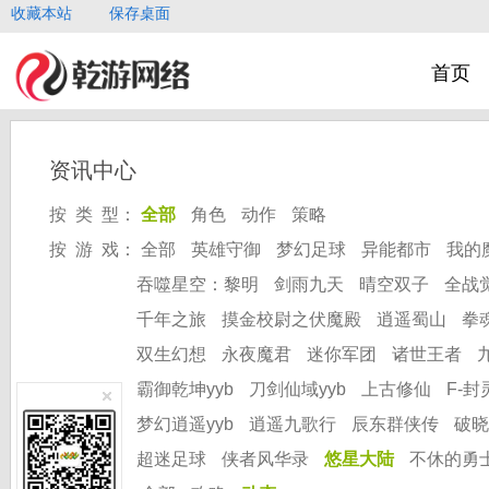
收藏本站
保存桌面
首页
资讯中心
按 类 型：
全部
角色
动作
策略
按 游 戏：
全部
英雄守御
梦幻足球
异能都市
我的
吞噬星空：黎明
剑雨九天
晴空双子
全战
千年之旅
摸金校尉之伏魔殿
逍遥蜀山
拳
双生幻想
永夜魔君
迷你军团
诸世王者
霸御乾坤yyb
刀剑仙域yyb
上古修仙
F-封
梦幻逍遥yyb
逍遥九歌行
辰东群侠传
破晓
超迷足球
侠者风华录
悠星大陆
不休的勇