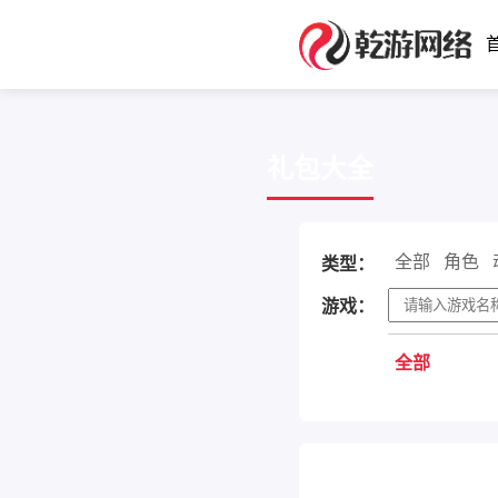
礼包大全
全部
角色
类型：
游戏：
全部