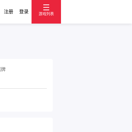
注册
登录
游戏列表
棋牌