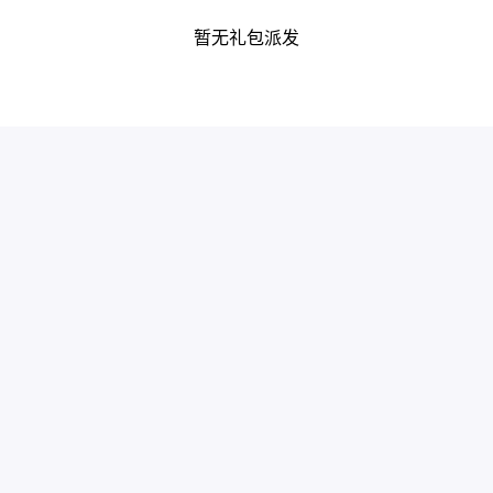
暂无礼包派发