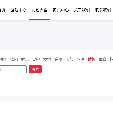
首页
游戏中心
礼包大全
资讯中心
关于我们
联系我们
动作
休闲
射击
冒险
模拟
策略
卡牌
竞速
益智
体育
搜索